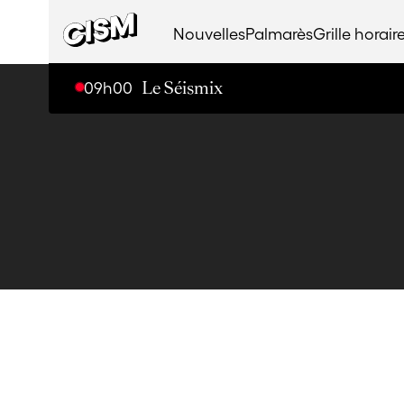
Nouvelles
Palmarès
Grille horair
09h00
L
e
S
é
i
s
m
i
x
Série Documentaire
Culture