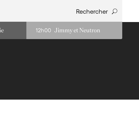
Rechercher
-
12h00
ie
Jimmy et Neutron
ectro
Musiques globales