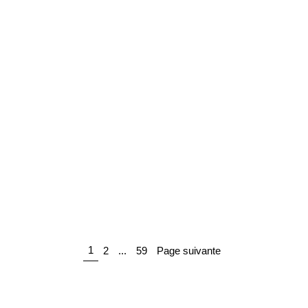
25 mai 2026
LES NOUVEAUTÉS DU PALMARÈS
18 mai 2026
1
2
...
59
Page suivante
LES NOUVEAUTÉS DU PALMARÈS