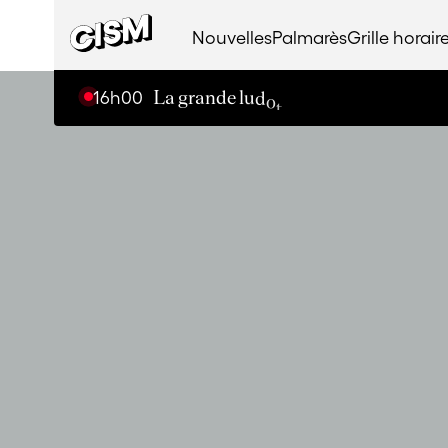
Nouvelles
Palmarès
Grille horair
16h00
L
a
g
r
a
n
d
e
l
u
d
o
t
h
è
q
u
e